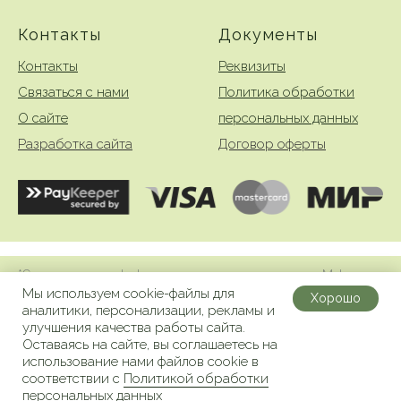
Контакты
Документы
Контакты
Реквизиты
Связаться с нами
Политика обработки
О сайте
персональных данных
Разработка сайта
Договор оферты
*Социальная сеть Instagram принадлежит компании Meta
Platforms Inc., которая запрещена на территории РФ в связи с
Мы используем cookie-
файлы
для
Хорошо
осуществлением экстремистской деятельности
аналитики, персонализации, рекламы
и
улучшения качества работы сайта
.
Оставаясь на сайте, вы соглашаетесь на
использование нами файлов cookie в
В корзину
соответствии с
Политикой обработки
персональных данных