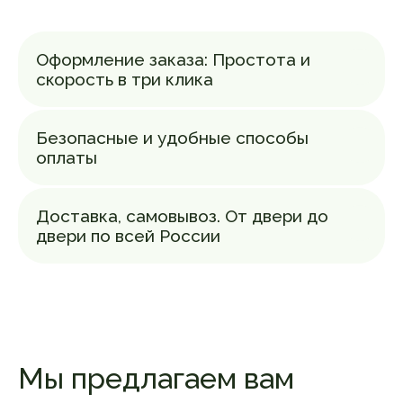
Оформление заказа: Простота и
скорость в три клика
Свежесть
в каждой капле
Безопасные и удобные способы
Каждую бутылочку масла мы отжимаем
под заказ. Это гарантирует максимальную
оплаты
свежесть продукта, который попадает
к вам буквально через несколько дней
после отжима. Такой подход позволяет
Доставка, самовывоз. От двери до
избежать окисления масел при
двери по всей России
длительном хранении и сохраняет все
полезные свойства. Вы получаете
продукт, словно только что созданный
природой
Мы предлагаем вам