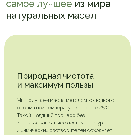
самое лучшее
из мира
натуральных масел
Насыщенный букет
живых масел
Каждое наше масло имеет свой
уникальный вкус и аромат, раскрывающий
истинный характер исходного сырья.
Вы почувствуете нотки свежести
в льняном масле, ореховую сладость
в кедровом, пикантность в тыквенном.
Они не только радуют вашего