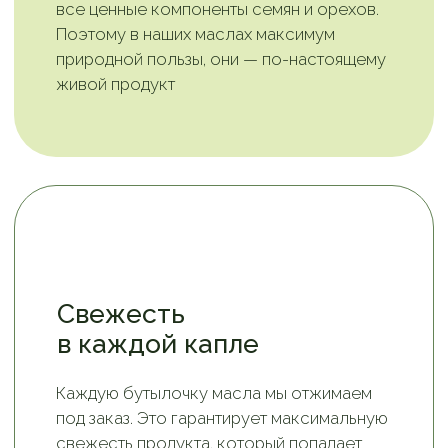
внутреннего гурмана, но и стимулируют
пищеварение, делая ваши блюда более
полезными и аппетитными
Сертифицированное
сырье от надежных
поставщиков
Мы тщательно отбираем сырье
и сотрудничаем только с проверенными
годами партнерами. Регулярно проводим
контроль, чтобы гарантировать чистоту
сырья и отсутствие примесей. Наша
продукция сертифицирована, и, выбирая
масла от «Левии», вы получаете продукт
высшего качества, соответствующий
всем стандартам и требованиям