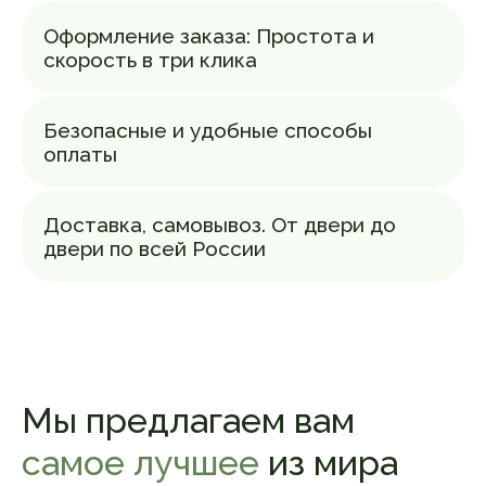
Поэтому в наших маслах максимум
природной пользы, они — по-настоящему
Оформление заказа: Простота и
живой продукт
скорость в три клика
Безопасные и удобные способы
оплаты
Свежесть
Доставка, самовывоз. От двери до
в каждой капле
двери по всей России
Каждую бутылочку масла мы отжимаем
под заказ. Это гарантирует максимальную
свежесть продукта, который попадает
к вам буквально через несколько дней
после отжима. Такой подход позволяет
избежать окисления масел при
длительном хранении и сохраняет все
Мы предлагаем вам
полезные свойства. Вы получаете
продукт, словно только что созданный
самое лучшее
из мира
природой