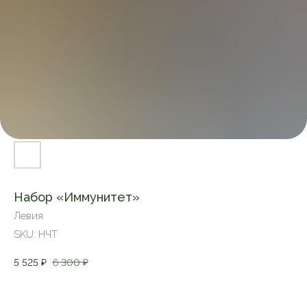
Набор «Иммунитет»
Левия
SKU:
НЧТ
5 525
₽
6 300
₽