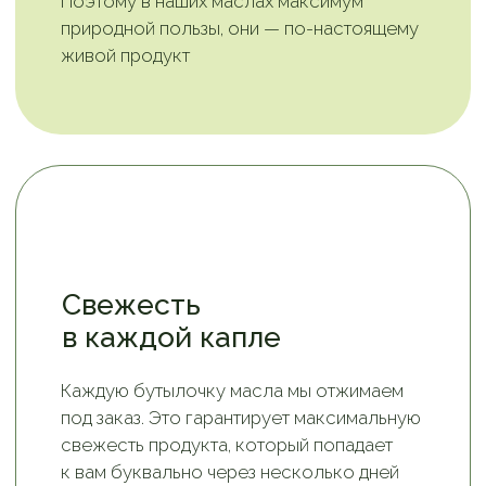
истинный характер исходного сырья.
Вы почувствуете нотки свежести
в льняном масле, ореховую сладость
в кедровом, пикантность в тыквенном.
Они не только радуют вашего
внутреннего гурмана, но и стимулируют
пищеварение, делая ваши блюда более
полезными и аппетитными
Сертифицированное
сырье от надежных
поставщиков
Мы тщательно отбираем сырье
и сотрудничаем только с проверенными
годами партнерами. Регулярно проводим