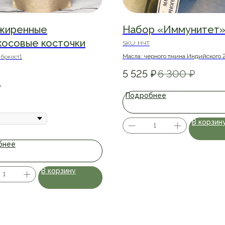
жиренные
Набор «Иммунитет
косовые косточки
SKU:
НЧТ
Масла: черного тмина Индийского 
бркост1
черного тмина Индийского 250 мл, 
5 525
₽
6 300
₽
масла черного тмина
₽
Подробнее
В корзин
бнее
В корзину