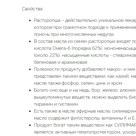
Свойства:
Расторопша – действительно уникальное лека
которое при грамотном подходе к применени
помочь при многочисленных недугах.
В состав масла из семян расторопши входят 
кислота Омега-6 (порядка 62%), мононенасыщ
(около 22%), насыщенные кислоты - стеаринов
бегеновая и арахиновая.
Полезности продукту добавляют макро- и мик
представлен такими веществами, как калий, ма
масле также фосфор, селен, цинк и хром.
Богато оно еще и на медь, бор, железо, алюми
вышеупомянутых веществ, можно выделить би
тирамин и гистамин.
Есть также в масле эфирные масла, силимарин
масло содержит фитостеролы, витамины К и Е.
Продукт богат таким веществом как СИЛИМАР
является: активным гепатопротектором, уско