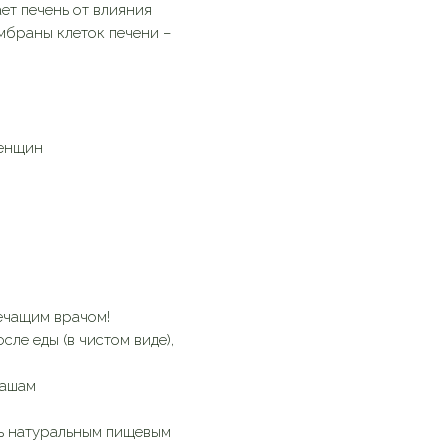
т печень от влияния
мбраны клеток печени –
женщин
ечащим врачом!
осле еды (в чистом виде),
кашам
сь натуральным пищевым