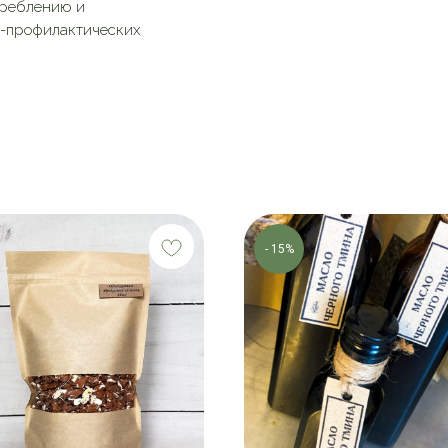
треблению и
о-профилактических
- 15%