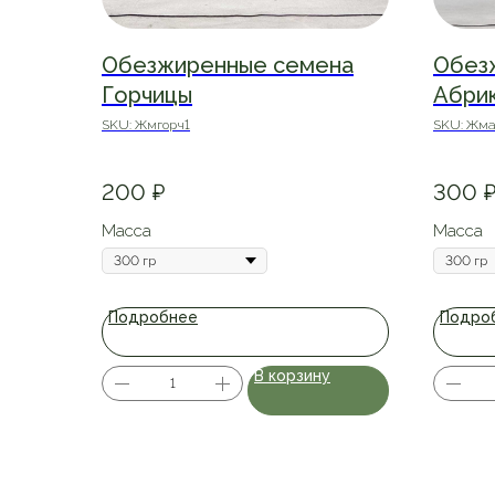
Обезжиренные семена
Обез
Горчицы
Абри
SKU:
Жмгорч1
SKU:
Жма
200
₽
300
Масса
Масса
Подробнее
Подро
В корзину