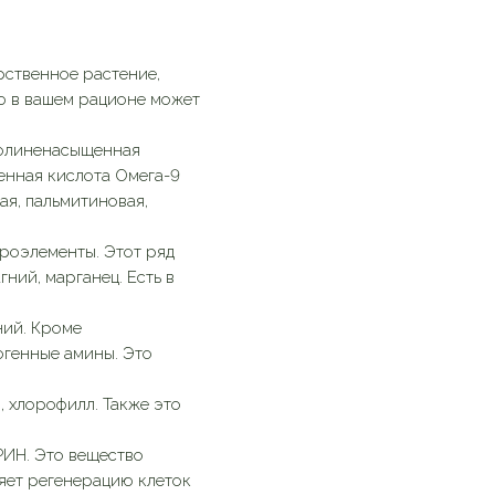
рственное растение,
ю в вашем рационе может
полиненасыщенная
енная кислота Омега-9
ая, пальмитиновая,
роэлементы. Этот ряд
гний, марганец. Есть в
ний. Кроме
огенные амины. Это
, хлорофилл. Также это
ИН. Это вещество
ряет регенерацию клеток