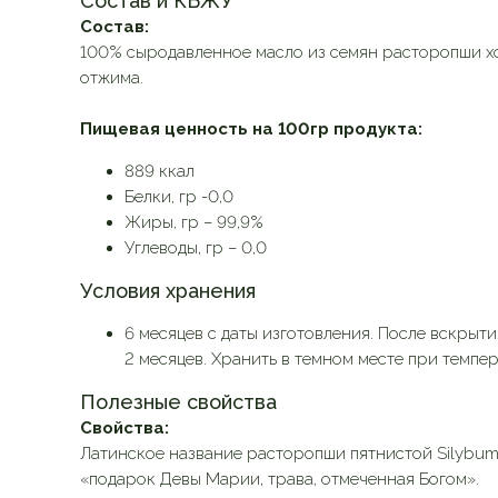
Состав и КБЖУ
Состав:
100% сыродавленное масло из семян расторопши хо
отжима.
Пищевая ценность на 100гр продукта:
889 ккал
Белки, гр -0,0
Жиры, гр – 99,9%
Углеводы, гр – 0,0
Условия хранения
6 месяцев с даты изготовления. После вскрыти
2 месяцев. Хранить в темном месте при темпер
Полезные свойства
Свойства:
Латинское название расторопши пятнистой Silybum
«подарок Девы Марии, трава, отмеченная Богом».