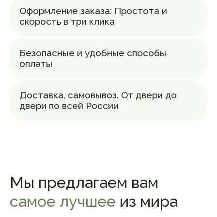
под заказ. Это гарантирует максимальную
Оформление заказа: Простота и
свежесть продукта, который попадает
скорость в три клика
к вам буквально через несколько дней
после отжима. Такой подход позволяет
избежать окисления масел при
длительном хранении и сохраняет все
Безопасные и удобные способы
полезные свойства. Вы получаете
оплаты
продукт, словно только что созданный
природой
Доставка, самовывоз. От двери до
двери по всей России
Мы предлагаем вам
самое лучшее
из мира