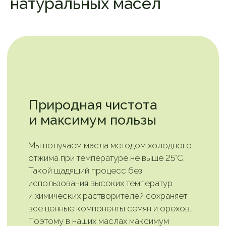
натуральных масел
Насыщенный букет
живых масел
Каждое наше масло имеет свой
уникальный вкус и аромат, раскрывающий
истинный характер исходного сырья.
Вы почувствуете нотки свежести
в льняном масле, ореховую сладость
в кедровом, пикантность в тыквенном.
Они не только радуют вашего
внутреннего гурмана, но и стимулируют
пищеварение, делая ваши блюда более
полезными и аппетитными